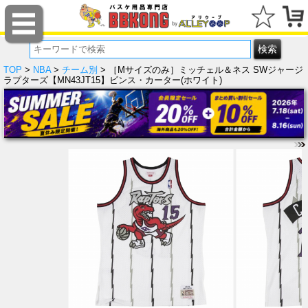
TOP
>
NBA
>
チーム別
> ［Mサイズのみ］ミッチェル＆ネス SWジャージ
ラプターズ【MN43JT15】ビンス・カーター(ホワイト)