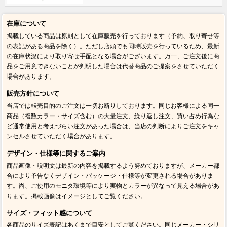
在庫について
掲載している商品は原則として在庫販売を行っております（予約、取り寄せ等
の表記がある商品を除く）。ただし店頭でも同時販売を行っているため、最新
の在庫状況により取り寄せ手配となる場合がございます。万一、ご注文後に商
品をご用意できないことが判明した場合は代替商品のご提案をさせていただく
場合があります。
販売方針について
当店では転売目的のご注文は一切お断りしております。同じお客様による同一
商品（複数カラー・サイズ含む）の大量注文、繰り返し注文、買い占め行為な
ど通常使用と考えづらい注文があった場合は、当店の判断によりご注文をキャ
ンセルさせていただく場合があります。
デザイン・仕様等に関するご案内
商品画像・説明文は最新の内容を掲載するよう努めておりますが、メーカー都
合により予告なくデザイン・パッケージ・仕様等が変更される場合がありま
す。尚、ご使用のモニタ環境等により実物とカラーが異なって見える場合があ
ります。掲載画像はイメージとしてご覧ください。
サイズ・フィット感について
各商品のサイズ表記はあくまで目安としてご覧ください。同じメーカー・シリ