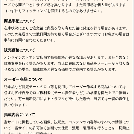
ーズでも商品ごとにサイズ感は異なります。また着用感は個人差があります
（いずれもフィッティングを保証するものではありません）。
商品手配について
在庫状況によりご注文後に商品を取り寄せた後に発送を行う場合があります。
そのため発送までに数日間お待ち頂く場合がございますので（お急ぎの場合は
事前にお問い合わせください）。
販売価格について
オンラインストアと実店舗で販売価格が異なる場合があります。また予告なく
価格変更を行う場合があります。当店に在庫のない商品をメーカーから取り寄
せるなどの場合、掲載価格と異なる価格でご案内する場合があります。
オーダー商品について
記念品など特定チームのロゴ等を使用してオーダー作成する商品については、
必ずお客様自身でロゴ権利者（チーム責任者など）の承諾を得た上でご依頼く
ださい。万一無断使用によるトラブルが発生した場合、当店では一切の責任を
負いかねます。
掲載内容について
当サイトに掲載している画像、説明文、コンテンツ内容等のすべての情報につ
いて、当サイトの許可無く無断での使用・流用・引用等を行うことを一切禁止
します（キャプチャ画像含む）。