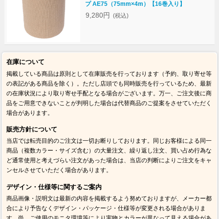
プ AE75（75mm×4m）【16巻入り】
9,280円
(税込)
在庫について
掲載している商品は原則として在庫販売を行っております（予約、取り寄せ等
の表記がある商品を除く）。ただし店頭でも同時販売を行っているため、最新
の在庫状況により取り寄せ手配となる場合がございます。万一、ご注文後に商
品をご用意できないことが判明した場合は代替商品のご提案をさせていただく
場合があります。
販売方針について
当店では転売目的のご注文は一切お断りしております。同じお客様による同一
商品（複数カラー・サイズ含む）の大量注文、繰り返し注文、買い占め行為な
ど通常使用と考えづらい注文があった場合は、当店の判断によりご注文をキャ
ンセルさせていただく場合があります。
デザイン・仕様等に関するご案内
商品画像・説明文は最新の内容を掲載するよう努めておりますが、メーカー都
合により予告なくデザイン・パッケージ・仕様等が変更される場合がありま
す。尚、ご使用のモニタ環境等により実物とカラーが異なって見える場合があ