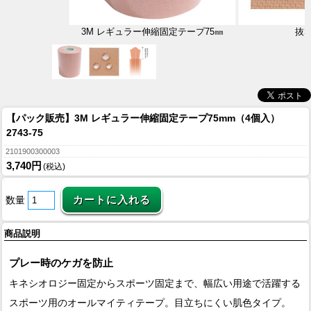
3M レギュラー伸縮固定テープ75㎜
抜
【パック販売】3M レギュラー伸縮固定テープ75mm（4個入）
2743-75
2101900300003
3,740円
(税込)
数量
商品説明
プレー時のケガを防止
キネシオロジー固定からスポーツ固定まで、幅広い用途で活躍する
スポーツ用のオールマイティテープ。目立ちにくい肌色タイプ。