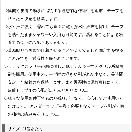
◇筋肉や皮膚の動きに追従する理想的な伸縮性を追求、テープを
貼った不快感を軽減します。
◇水や汗に強く、濡れても直ぐに乾く撥水性綿布を採用。テープ
を貼ったままシャワーや入浴も可能です。濡れることによる粘
着力の低下の心配もありません。
◇重ね貼りも可能で圧着させることでより安定した固定力を得る
ことができ、透湿性も保たれています。
◇ラテックスフリーの肌に優しい低アレルギー性アクリル系粘着
剤を採用。使用中のテープ端の浮きや剥がれが少なく、長時間
安定した粘着力を保持します。また透湿性に優れ蒸れにくく、
皮膚トラブルの心配がほとんどありません。
◇様々な使用条件下でものり残りが少なく、安心してご使用いた
だけます。 アンダーラップを巻く必要もなくテープを剥がす時
の独特の痛みもありません。
サイズ（1個あたり）