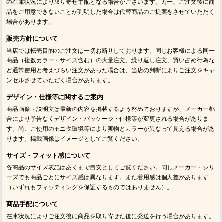
の在庫状況により取り寄せ手配となる場合がございます。万一、ご注文後に商
品をご用意できないことが判明した場合は代替商品のご提案をさせていただく
場合があります。
販売方針について
当店では転売目的のご注文は一切お断りしております。同じお客様による同一
商品（複数カラー・サイズ含む）の大量注文、繰り返し注文、買い占め行為な
ど通常使用と考えづらい注文があった場合は、当店の判断によりご注文をキャ
ンセルさせていただく場合があります。
デザイン・仕様等に関するご案内
商品画像・説明文は最新の内容を掲載するよう努めておりますが、メーカー都
合により予告なくデザイン・パッケージ・仕様等が変更される場合がありま
す。尚、ご使用のモニタ環境等により実物とカラーが異なって見える場合があ
ります。掲載画像はイメージとしてご覧ください。
サイズ・フィット感について
各商品のサイズ表記はあくまで目安としてご覧ください。同じメーカー・シリ
ーズでも商品ごとにサイズ感は異なります。また着用感は個人差があります
（いずれもフィッティングを保証するものではありません）。
商品手配について
在庫状況によりご注文後に商品を取り寄せた後に発送を行う場合があります。