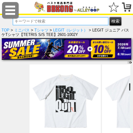
TOP
>
ミニバス
>
Tシャツ
>
LEGIT（レジット）
> LEGIT ジュニア バス
ケTシャツ【TETRIS S/S TEE】2601-1002Y