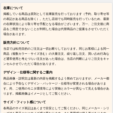
在庫について
掲載している商品は原則として在庫販売を行っております（予約、取り寄せ等
の表記がある商品を除く）。ただし店頭でも同時販売を行っているため、最新
の在庫状況により取り寄せ手配となる場合がございます。万一、ご注文後に商
品をご用意できないことが判明した場合は代替商品のご提案をさせていただく
場合があります。
販売方針について
当店では転売目的のご注文は一切お断りしております。同じお客様による同一
商品（複数カラー・サイズ含む）の大量注文、繰り返し注文、買い占め行為な
ど通常使用と考えづらい注文があった場合は、当店の判断によりご注文をキャ
ンセルさせていただく場合があります。
デザイン・仕様等に関するご案内
商品画像・説明文は最新の内容を掲載するよう努めておりますが、メーカー都
合により予告なくデザイン・パッケージ・仕様等が変更される場合がありま
す。尚、ご使用のモニタ環境等により実物とカラーが異なって見える場合があ
ります。掲載画像はイメージとしてご覧ください。
サイズ・フィット感について
各商品のサイズ表記はあくまで目安としてご覧ください。同じメーカー・シリ