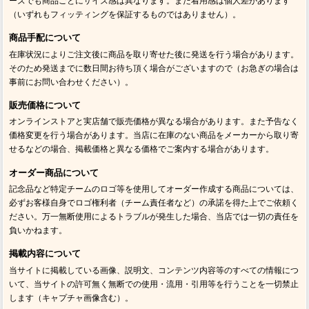
ーズでも商品ごとにサイズ感は異なります。また着用感は個人差があります
（いずれもフィッティングを保証するものではありません）。
商品手配について
在庫状況によりご注文後に商品を取り寄せた後に発送を行う場合があります。
そのため発送までに数日間お待ち頂く場合がございますので（お急ぎの場合は
事前にお問い合わせください）。
販売価格について
オンラインストアと実店舗で販売価格が異なる場合があります。また予告なく
価格変更を行う場合があります。当店に在庫のない商品をメーカーから取り寄
せるなどの場合、掲載価格と異なる価格でご案内する場合があります。
オーダー商品について
記念品など特定チームのロゴ等を使用してオーダー作成する商品については、
必ずお客様自身でロゴ権利者（チーム責任者など）の承諾を得た上でご依頼く
ださい。万一無断使用によるトラブルが発生した場合、当店では一切の責任を
負いかねます。
掲載内容について
当サイトに掲載している画像、説明文、コンテンツ内容等のすべての情報につ
いて、当サイトの許可無く無断での使用・流用・引用等を行うことを一切禁止
します（キャプチャ画像含む）。