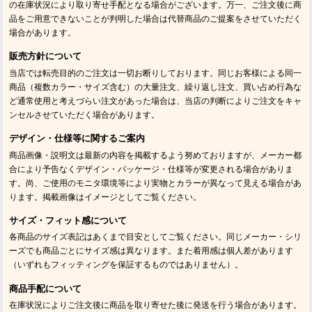
の在庫状況により取り寄せ手配となる場合がございます。万一、ご注文後に商
品をご用意できないことが判明した場合は代替商品のご提案をさせていただく
場合があります。
販売方針について
当店では転売目的のご注文は一切お断りしております。同じお客様による同一
商品（複数カラー・サイズ含む）の大量注文、繰り返し注文、買い占め行為な
ど通常使用と考えづらい注文があった場合は、当店の判断によりご注文をキャ
ンセルさせていただく場合があります。
デザイン・仕様等に関するご案内
商品画像・説明文は最新の内容を掲載するよう努めておりますが、メーカー都
合により予告なくデザイン・パッケージ・仕様等が変更される場合がありま
す。尚、ご使用のモニタ環境等により実物とカラーが異なって見える場合があ
ります。掲載画像はイメージとしてご覧ください。
サイズ・フィット感について
各商品のサイズ表記はあくまで目安としてご覧ください。同じメーカー・シリ
ーズでも商品ごとにサイズ感は異なります。また着用感は個人差があります
（いずれもフィッティングを保証するものではありません）。
商品手配について
在庫状況によりご注文後に商品を取り寄せた後に発送を行う場合があります。